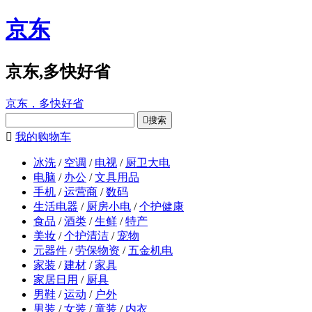
京东
京东,多快好省
京东，多快好省

搜索

我的购物车
冰洗
/
空调
/
电视
/
厨卫大电
电脑
/
办公
/
文具用品
手机
/
运营商
/
数码
生活电器
/
厨房小电
/
个护健康
食品
/
酒类
/
生鲜
/
特产
美妆
/
个护清洁
/
宠物
元器件
/
劳保物资
/
五金机电
家装
/
建材
/
家具
家居日用
/
厨具
男鞋
/
运动
/
户外
男装
/
女装
/
童装
/
内衣