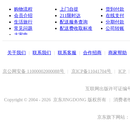
购物流程
上门自提
货到付款
会员介绍
211限时达
在线支付
生活旅行
配送服务查询
分期付款
常见问题
配送费收取标准
公司转账
大家电
联系客服
关于我们
|
联系我们
|
联系客服
|
合作招商
|
商家帮助
京公网安备 11000002000088号
|
京ICP备11041704号
|
ICP
|
互联网出版许可证编号新
Copyright © 2004 - 2026 京东JINGDONG 版权所有
|
消费者维
京东旗下网站：