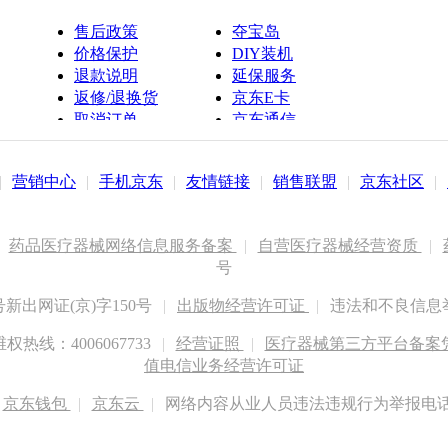
售后政策
夺宝岛
价格保护
DIY装机
退款说明
延保服务
返修/退换货
京东E卡
取消订单
京东通信
京鱼座智能
|
营销中心
|
手机京东
|
友情链接
|
销售联盟
|
京东社区
|
药品医疗器械网络信息服务备案
|
自营医疗器械经营资质
|
号
出网证(京)字150号
|
出版物经营许可证
|
违法和不良信息举报
权热线：4006067733
|
经营证照
|
医疗器械第三方平台备案凭证
值电信业务经营许可证
京东钱包
|
京东云
|
网络内容从业人员违法违规行为举报电话：400