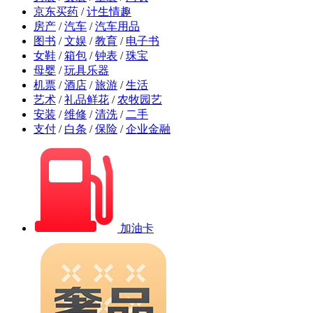
京东买药
/
计生情趣
房产
/
汽车
/
汽车用品
图书
/
文娱
/
教育
/
电子书
女鞋
/
箱包
/
钟表
/
珠宝
母婴
/
玩具乐器
机票
/
酒店
/
旅游
/
生活
艺术
/
礼品鲜花
/
农牧园艺
安装
/
维修
/
清洗
/
二手
支付
/
白条
/
保险
/
企业金融
加油卡