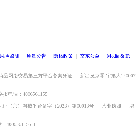
风险监测
|
质量公告
|
隐私政策
|
京东公益
|
Media & IR
药品网络交易第三方平台备案凭证
|
新出发京零 字第大120007
电话：4006561155
（京）网械平台备字（2023）第00013号
|
营业执照
|
增
6561155-3