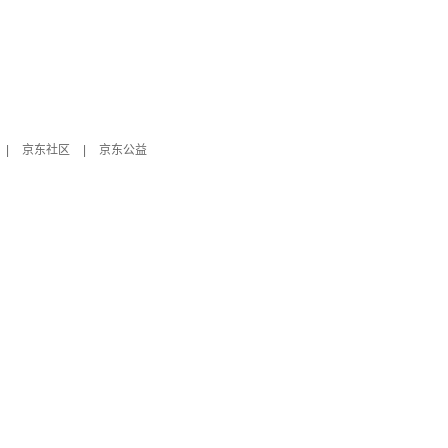
|
京东社区
|
京东公益