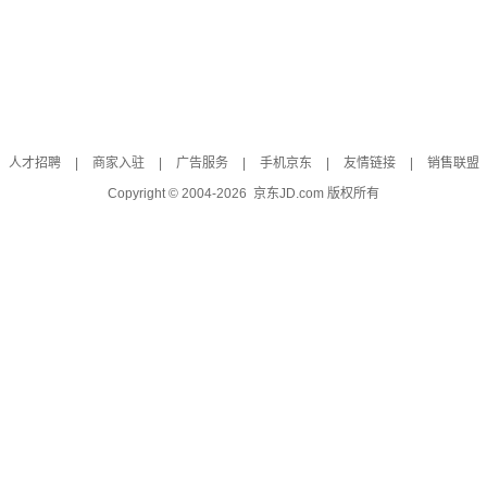
人才招聘
|
商家入驻
|
广告服务
|
手机京东
|
友情链接
|
销售联盟
Copyright © 2004-
2026
京东JD.com 版权所有