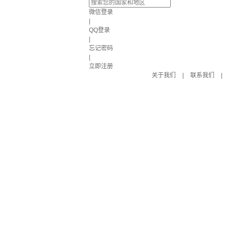
微信登录
|
QQ登录
|
忘记密码
|
立即注册
关于我们
|
联系我们
|