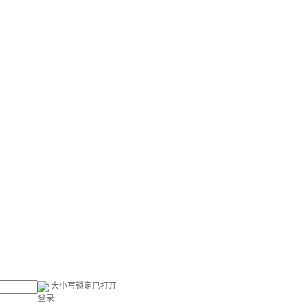
大小写锁定已打开
登录