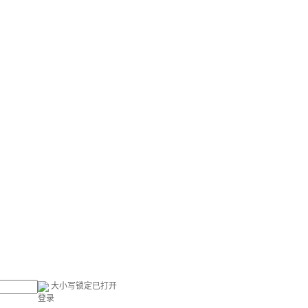
大小写锁定已打开
登录