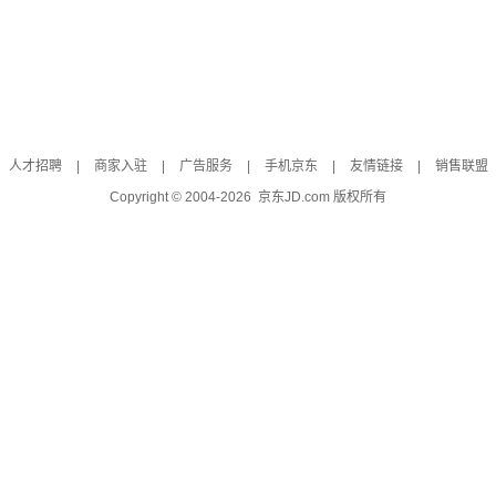
人才招聘
|
商家入驻
|
广告服务
|
手机京东
|
友情链接
|
销售联盟
Copyright © 2004-
2026
京东JD.com 版权所有