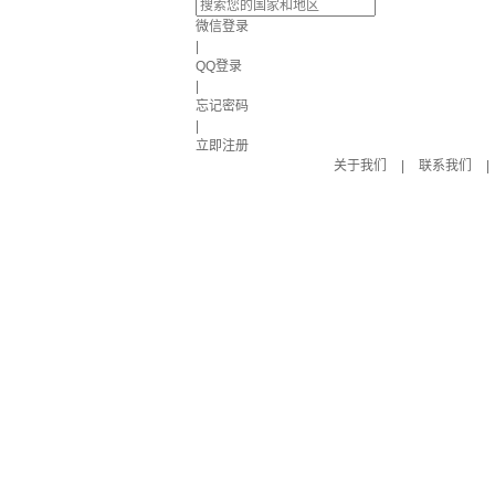
微信登录
|
QQ登录
|
忘记密码
|
立即注册
关于我们
|
联系我们
|