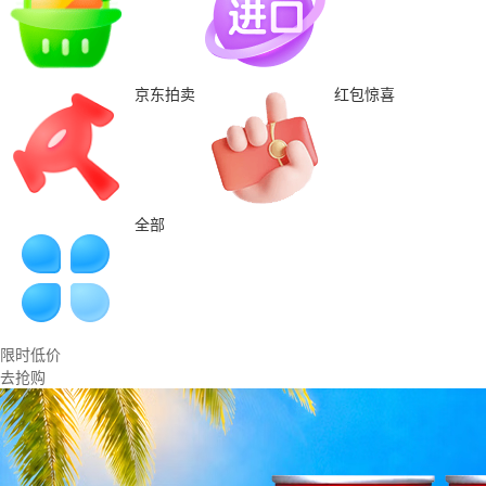
京东拍卖
红包惊喜
全部
限时低价
去抢购