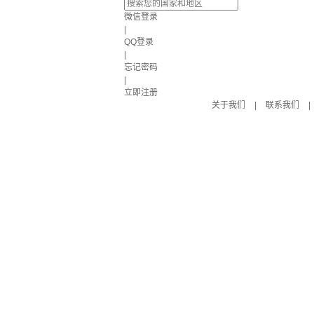
微信登录
|
QQ登录
|
忘记密码
|
立即注册
关于我们
|
联系我们
|