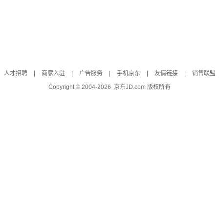
人才招聘
|
商家入驻
|
广告服务
|
手机京东
|
友情链接
|
销售联盟
Copyright © 2004-
2026
京东JD.com 版权所有