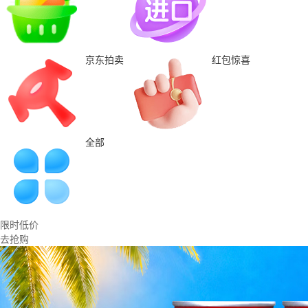
京东拍卖
红包惊喜
全部
限时低价
去抢购