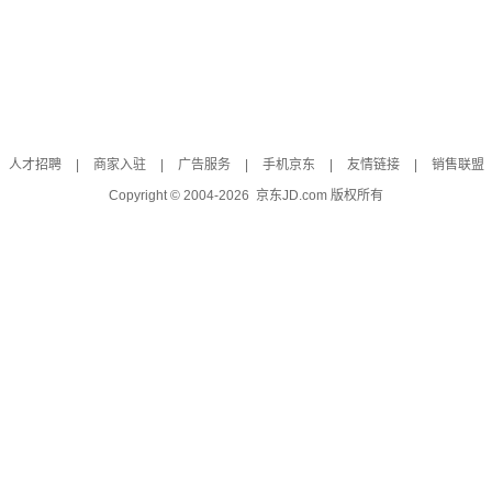
人才招聘
|
商家入驻
|
广告服务
|
手机京东
|
友情链接
|
销售联盟
Copyright © 2004-
2026
京东JD.com 版权所有