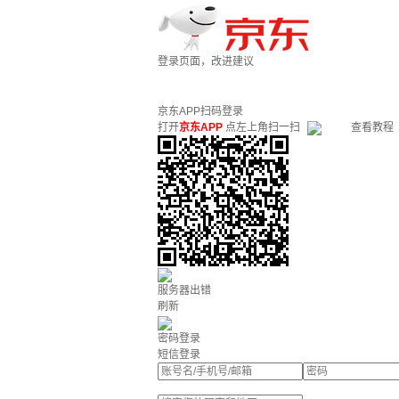
登录页面，改进建议
京东APP扫码登录
打开
京东APP
点左上角扫一扫
查看教程
服务器出错
刷新
密码登录
短信登录