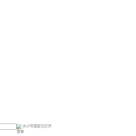
大小写锁定已打开
登录