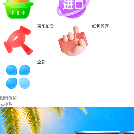
京东拍卖
红包惊喜
全部
限时低价
去抢购