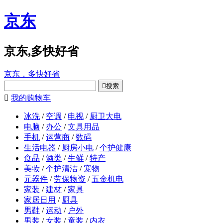
京东
京东,多快好省
京东，多快好省

搜索

我的购物车
冰洗
/
空调
/
电视
/
厨卫大电
电脑
/
办公
/
文具用品
手机
/
运营商
/
数码
生活电器
/
厨房小电
/
个护健康
食品
/
酒类
/
生鲜
/
特产
美妆
/
个护清洁
/
宠物
元器件
/
劳保物资
/
五金机电
家装
/
建材
/
家具
家居日用
/
厨具
男鞋
/
运动
/
户外
男装
/
女装
/
童装
/
内衣