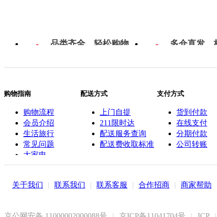
品类齐全，轻松购物
多仓直发，
购物指南
配送方式
支付方式
购物流程
上门自提
货到付款
会员介绍
211限时达
在线支付
生活旅行
配送服务查询
分期付款
常见问题
配送费收取标准
公司转账
大家电
联系客服
关于我们
|
联系我们
|
联系客服
|
合作招商
|
商家帮助
京公网安备 11000002000088号
|
京ICP备11041704号
|
ICP
|