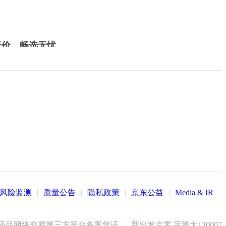
低价，畅选无忧
风险监测
|
质量公告
|
隐私政策
|
京东公益
|
Media & IR
药品网络交易第三方平台备案凭证
|
新出发京零 字第大120007