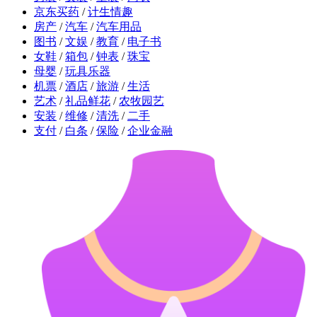
京东买药
/
计生情趣
房产
/
汽车
/
汽车用品
图书
/
文娱
/
教育
/
电子书
女鞋
/
箱包
/
钟表
/
珠宝
母婴
/
玩具乐器
机票
/
酒店
/
旅游
/
生活
艺术
/
礼品鲜花
/
农牧园艺
安装
/
维修
/
清洗
/
二手
支付
/
白条
/
保险
/
企业金融