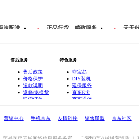
极速配送
正品行货，精致服务
天天
售后服务
特色服务
售后政策
夺宝岛
价格保护
DIY装机
退款说明
延保服务
返修/退换货
京东E卡
取消订单
京东通信
京鱼座智能
|
营销中心
|
手机京东
|
友情链接
|
销售联盟
|
京东社区
|
药品医疗器械网络信息服务备案
|
自营医疗器械经营资质
|