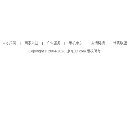
人才招聘
|
商家入驻
|
广告服务
|
手机京东
|
友情链接
|
销售联盟
Copyright © 2004-
2026
京东JD.com 版权所有