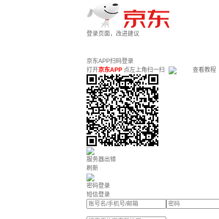
登录页面，改进建议
京东APP扫码登录
打开
京东APP
点左上角扫一扫
查看教程
服务器出错
刷新
密码登录
短信登录