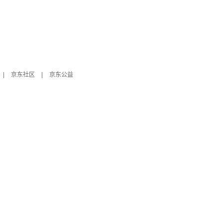
|
京东社区
|
京东公益