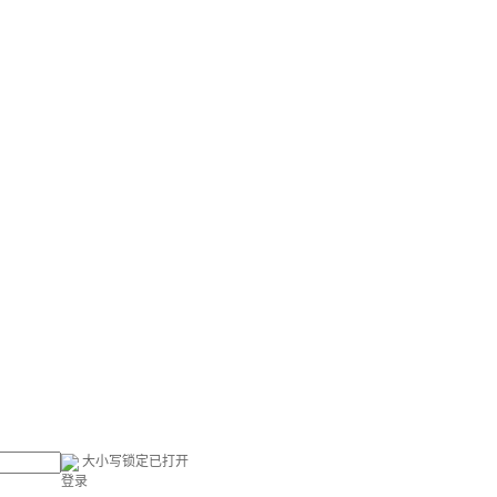
大小写锁定已打开
登录