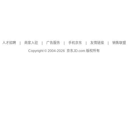
人才招聘
|
商家入驻
|
广告服务
|
手机京东
|
友情链接
|
销售联盟
Copyright © 2004-
2026
京东JD.com 版权所有