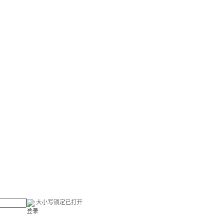
大小写锁定已打开
登录