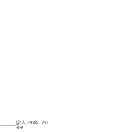
大小写锁定已打开
登录