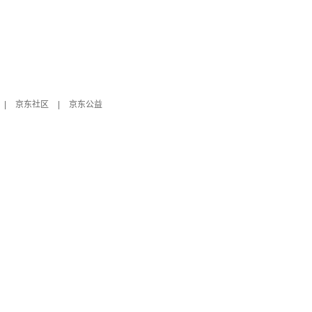
|
京东社区
|
京东公益