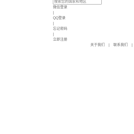
微信登录
|
QQ登录
|
忘记密码
|
立即注册
关于我们
|
联系我们
|