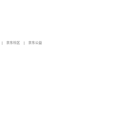
|
京东社区
|
京东公益