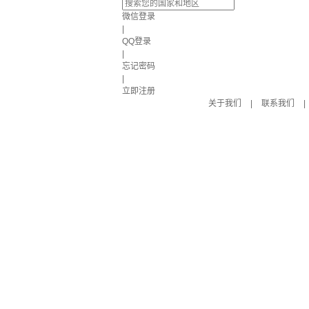
微信登录
|
QQ登录
|
忘记密码
|
立即注册
关于我们
|
联系我们
|