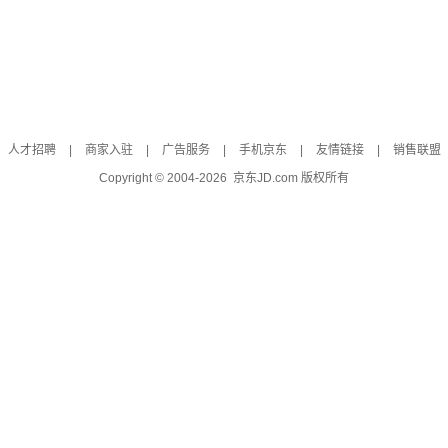
人才招聘
|
商家入驻
|
广告服务
|
手机京东
|
友情链接
|
销售联盟
Copyright © 2004-
2026
京东JD.com 版权所有