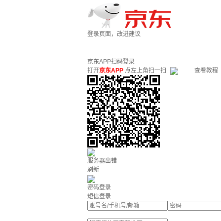
登录页面，改进建议
京东APP扫码登录
打开
京东APP
点左上角扫一扫
查看教程
服务器出错
刷新
密码登录
短信登录