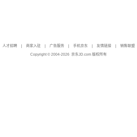
人才招聘
|
商家入驻
|
广告服务
|
手机京东
|
友情链接
|
销售联盟
Copyright © 2004-
2026
京东JD.com 版权所有