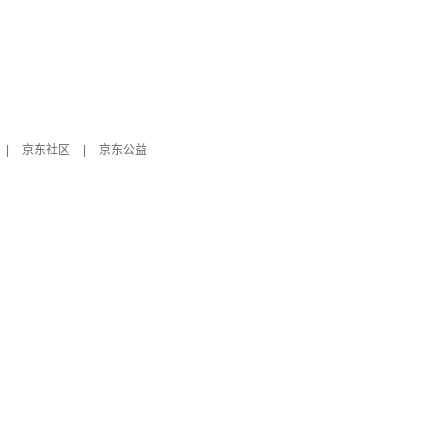
|
京东社区
|
京东公益