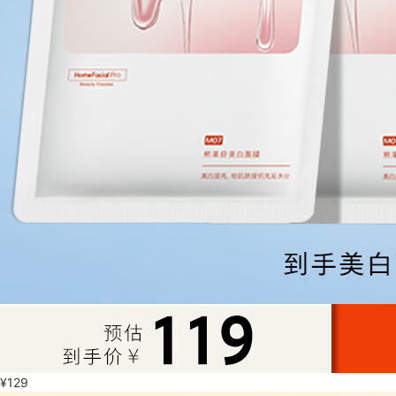
¥
129