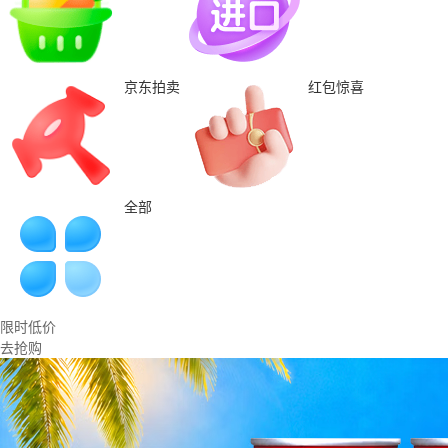
京东拍卖
红包惊喜
全部
限时低价
去抢购