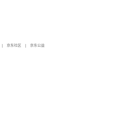
|
京东社区
|
京东公益