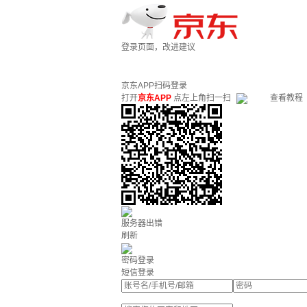
登录页面，改进建议
京东APP扫码登录
打开
京东APP
点左上角扫一扫
查看教程
服务器出错
刷新
密码登录
短信登录