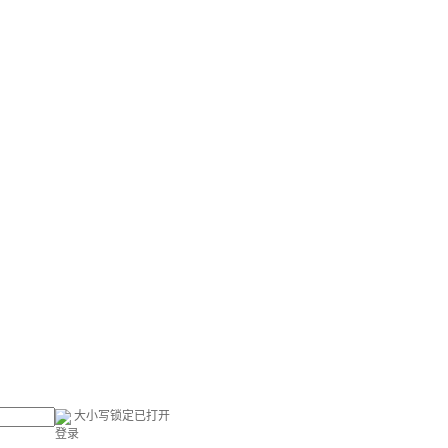
大小写锁定已打开
登录