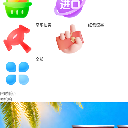
京东拍卖
红包惊喜
全部
限时低价
去抢购