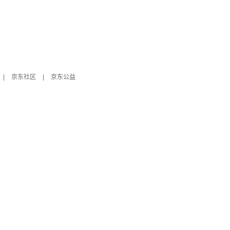
|
京东社区
|
京东公益