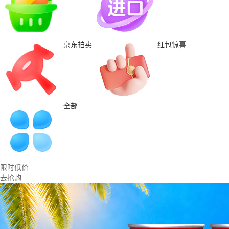
京东拍卖
红包惊喜
全部
限时低价
去抢购