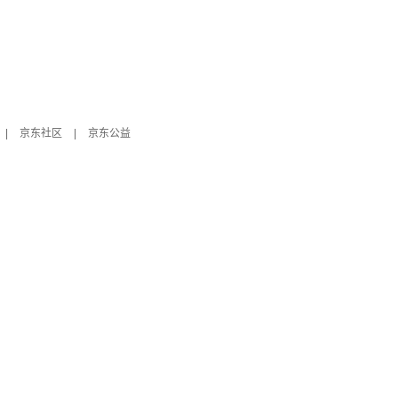
|
京东社区
|
京东公益