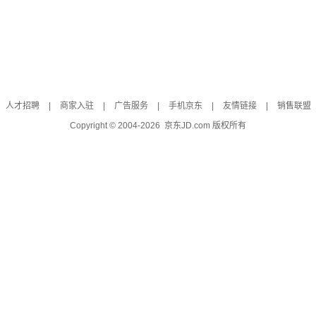
人才招聘
|
商家入驻
|
广告服务
|
手机京东
|
友情链接
|
销售联盟
Copyright © 2004-
2026
京东JD.com 版权所有