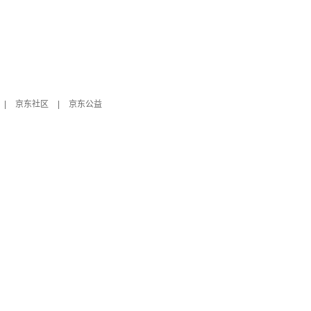
|
京东社区
|
京东公益