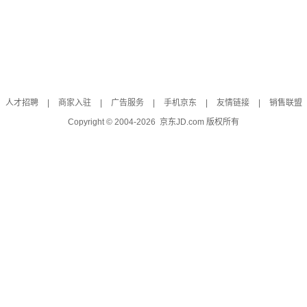
人才招聘
|
商家入驻
|
广告服务
|
手机京东
|
友情链接
|
销售联盟
Copyright © 2004-
2026
京东JD.com 版权所有