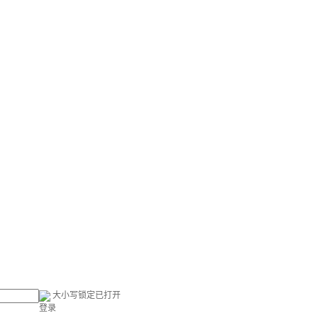
大小写锁定已打开
登录