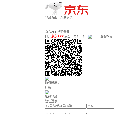
登录页面，改进建议
京东APP扫码登录
打开
京东APP
点左上角扫一扫
查看教程
服务器出错
刷新
密码登录
短信登录