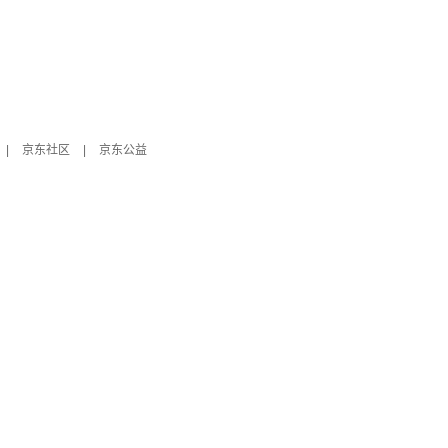
|
京东社区
|
京东公益