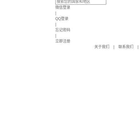
微信登录
|
QQ登录
|
忘记密码
|
立即注册
关于我们
|
联系我们
|