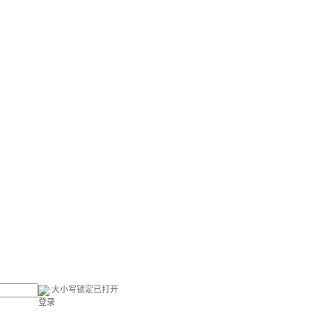
大小写锁定已打开
登录