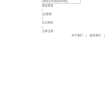
微信登录
|
QQ登录
|
忘记密码
|
立即注册
关于我们
|
联系我们
|