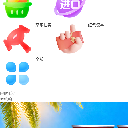
京东拍卖
红包惊喜
全部
限时低价
去抢购