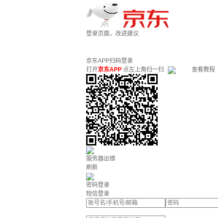
登录页面，改进建议
京东APP扫码登录
打开
京东APP
点左上角扫一扫
查看教程
服务器出错
刷新
密码登录
短信登录