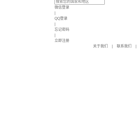
微信登录
|
QQ登录
|
忘记密码
|
立即注册
关于我们
|
联系我们
|