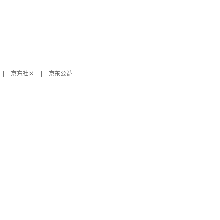
|
京东社区
|
京东公益