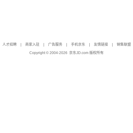
人才招聘
|
商家入驻
|
广告服务
|
手机京东
|
友情链接
|
销售联盟
Copyright © 2004-
2026
京东JD.com 版权所有