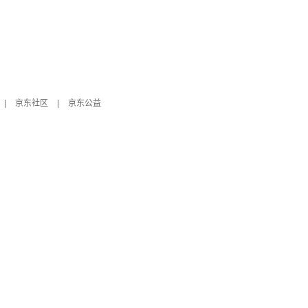
|
京东社区
|
京东公益