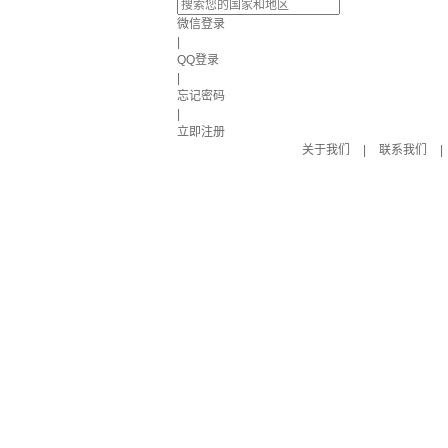
微信登录
|
QQ登录
|
忘记密码
|
立即注册
关于我们
|
联系我们
|