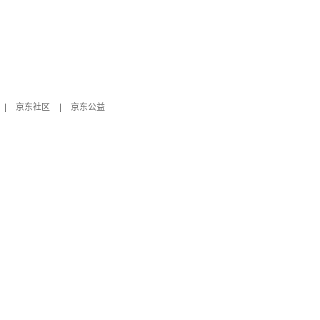
|
京东社区
|
京东公益