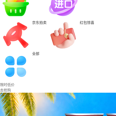
京东拍卖
红包惊喜
全部
限时低价
去抢购