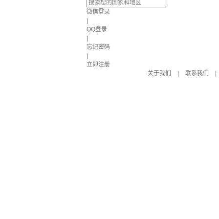
微信登录
|
QQ登录
|
忘记密码
|
立即注册
关于我们
|
联系我们
|