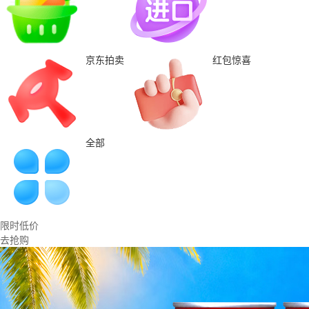
京东拍卖
红包惊喜
全部
限时低价
去抢购