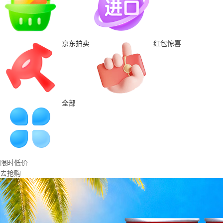
京东拍卖
红包惊喜
全部
限时低价
去抢购