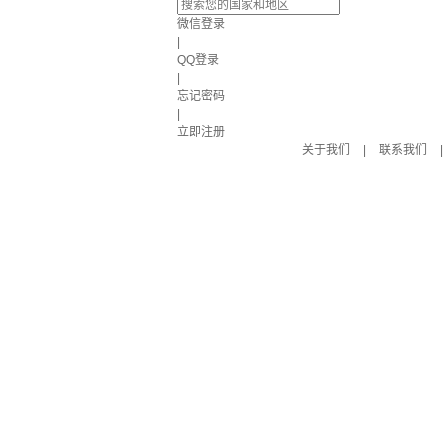
微信登录
|
QQ登录
|
忘记密码
|
立即注册
关于我们
|
联系我们
|