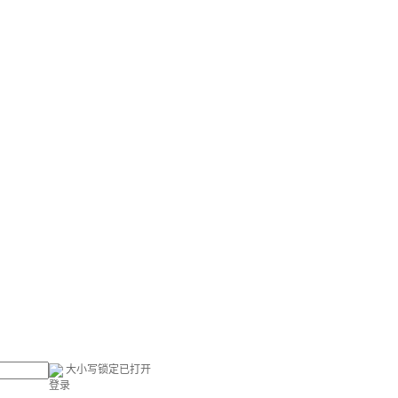
大小写锁定已打开
登录