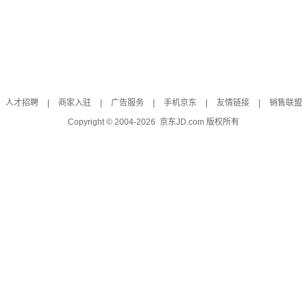
人才招聘
|
商家入驻
|
广告服务
|
手机京东
|
友情链接
|
销售联盟
Copyright © 2004-
2026
京东JD.com 版权所有