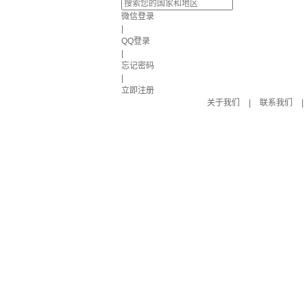
微信登录
|
QQ登录
|
忘记密码
|
立即注册
关于我们
|
联系我们
|