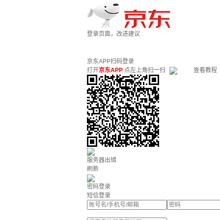
登录页面，改进建议
京东APP扫码登录
打开
京东APP
点左上角扫一扫
查看教程
服务器出错
刷新
密码登录
短信登录