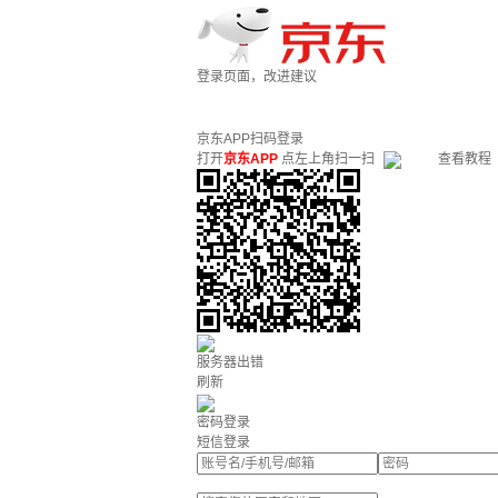
登录页面，改进建议
京东APP扫码登录
打开
京东APP
点左上角扫一扫
查看教程
服务器出错
刷新
密码登录
短信登录