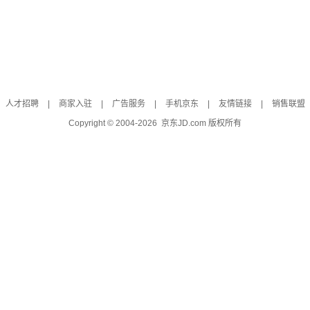
人才招聘
|
商家入驻
|
广告服务
|
手机京东
|
友情链接
|
销售联盟
Copyright © 2004-
2026
京东JD.com 版权所有