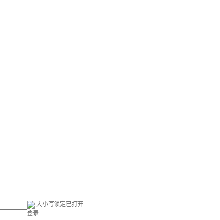
大小写锁定已打开
登录