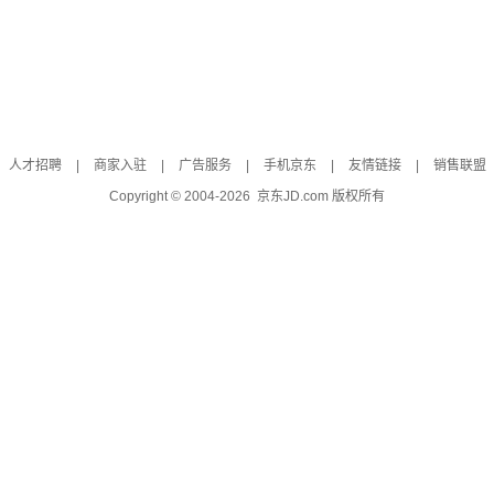
人才招聘
|
商家入驻
|
广告服务
|
手机京东
|
友情链接
|
销售联盟
Copyright © 2004-
2026
京东JD.com 版权所有