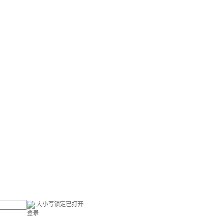
大小写锁定已打开
登录