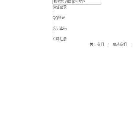
微信登录
|
QQ登录
|
忘记密码
|
立即注册
关于我们
|
联系我们
|