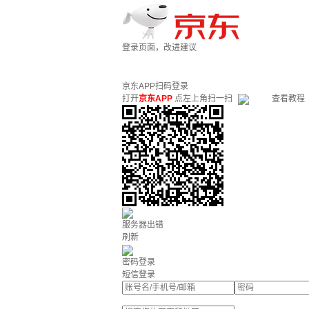
登录页面，改进建议
京东APP扫码登录
打开
京东APP
点左上角扫一扫
查看教程
服务器出错
刷新
密码登录
短信登录