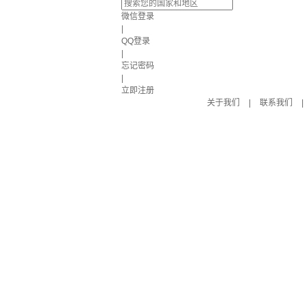
微信登录
|
QQ登录
|
忘记密码
|
立即注册
关于我们
|
联系我们
|