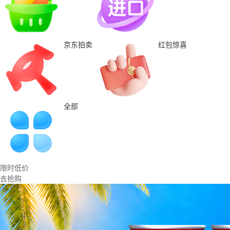
京东拍卖
红包惊喜
全部
限时低价
去抢购