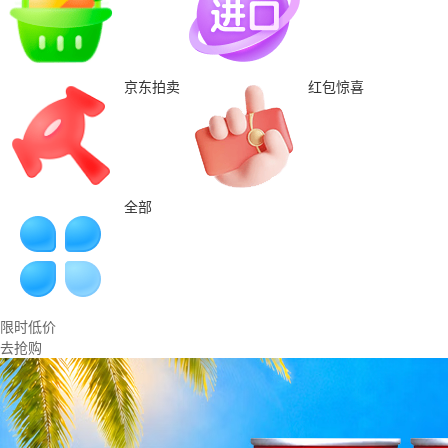
京东拍卖
红包惊喜
全部
限时低价
去抢购