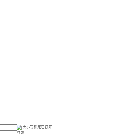
大小写锁定已打开
登录