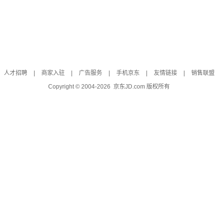
人才招聘
|
商家入驻
|
广告服务
|
手机京东
|
友情链接
|
销售联盟
Copyright © 2004-
2026
京东JD.com 版权所有