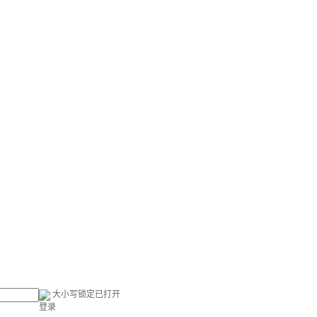
大小写锁定已打开
登录