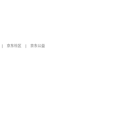
|
京东社区
|
京东公益