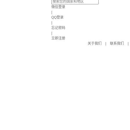
微信登录
|
QQ登录
|
忘记密码
|
立即注册
关于我们
|
联系我们
|